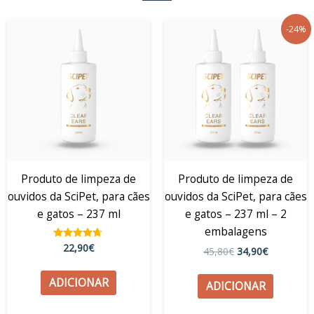
O
O
-24%
preço
preço
original
atual
era:
é:
45,80€.
34,90€.
Produto de limpeza de
Produto de limpeza de
ouvidos da SciPet, para cães
ouvidos da SciPet, para cães
e gatos – 237 ml
e gatos – 237 ml – 2
embalagens
22,90
€
Avaliação
45,80
€
34,90
€
4.56
de 5
ADICIONAR
ADICIONAR