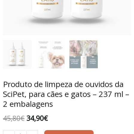
Produto de limpeza de ouvidos da
SciPet, para cães e gatos – 237 ml –
2 embalagens
O
O
45,80
€
34,90
€
preço
preço
Quantidade