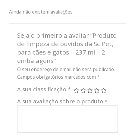
A
2
de
va
5
Ainda não existem avaliações.
lia
çã
o
1
de
5
Seja o primeiro a avaliar “Produto
de limpeza de ouvidos da SciPet,
para cães e gatos – 237 ml – 2
embalagens”
O seu endereço de email não será publicado.
Campos obrigatórios marcados com
*
A sua classificação
*
A sua avaliação sobre o produto
*