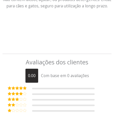
para cães e gatos, seguro para utilização a longo prazo.
Avaliações dos clientes
0.00
Com base em 0 avaliações
Avaliação
5
de 5
Avaliação
4
de 5
Avaliaç
ão
3
de
Avali
5
ação