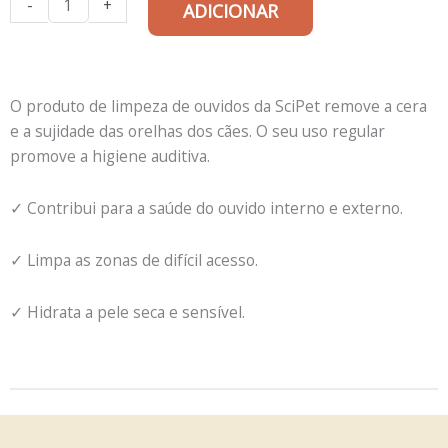
original
atual
-
+
ADICIONAR
de
era:
é:
Produto
45,80€.
34,90€.
de
limpeza
O produto de limpeza de ouvidos da SciPet remove a cera
de
e a sujidade das orelhas dos cães. O seu uso regular
ouvidos
promove a higiene auditiva.
da
SciPet,
✓ Contribui para a saúde do ouvido interno e externo.
para
cães
✓ Limpa as zonas de difícil acesso.
e
gatos
✓ Hidrata a pele seca e sensível.
–
237
ml
-
2