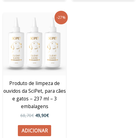
O
O
-27%
preço
preço
original
atual
era:
é:
68,70€.
49,90€.
Produto de limpeza de
ouvidos da SciPet, para cães
e gatos – 237 ml – 3
embalagens
68,70
€
49,90
€
ADICIONAR