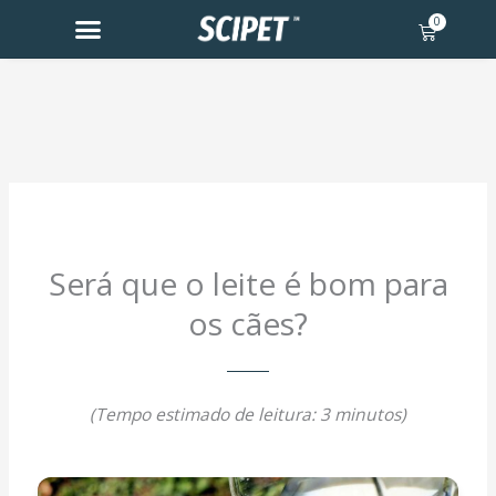
Skip
0
Cart
to
content
Será que o leite é bom para
os cães?
(Tempo estimado de leitura: 3 minutos)