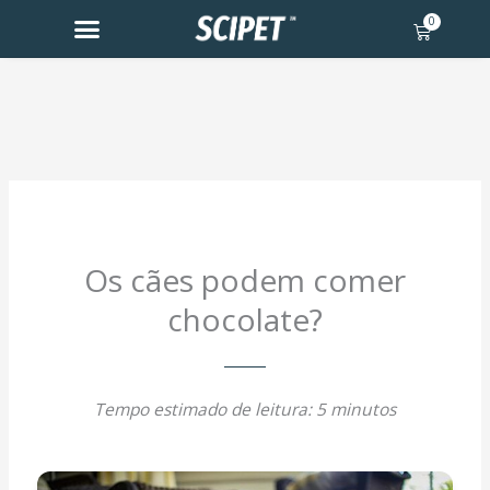
Skip
0
Cart
to
content
Os cães podem comer
chocolate?
Tempo estimado de leitura: 5 minutos